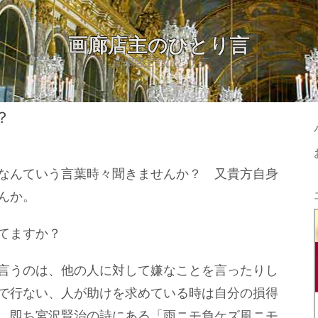
画廊店主のひとり言
画廊店主のひとり言
？
なんていう言葉時々聞きませんか？ 又貴方自身
んか。
てますか？
言うのは、他の人に対して嫌なことを言ったりし
で行ない、人が助けを求めている時は自分の損得
、即ち宮沢賢治の詩にある「雨ニモ負ケズ風ニモ