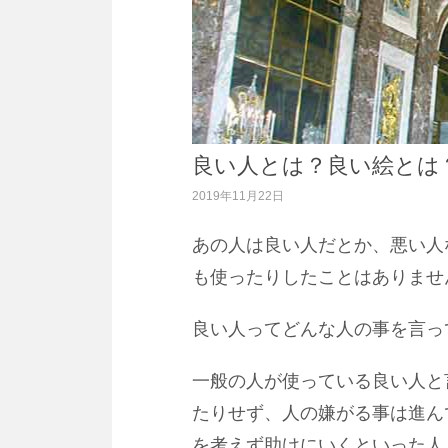
コ
良い人とは？良い絵とは
ン
テ
2019年11月22日
ン
ツ
あの人は良い人だとか、悪い人
へ
ス
も使ったりしたことはありませ
キ
ッ
プ
良い人ってどんな人の事を言っ
一般の人が使っている良い人と
たりせず、人の嫌がる事は進ん
を考えず助けにいくといった人