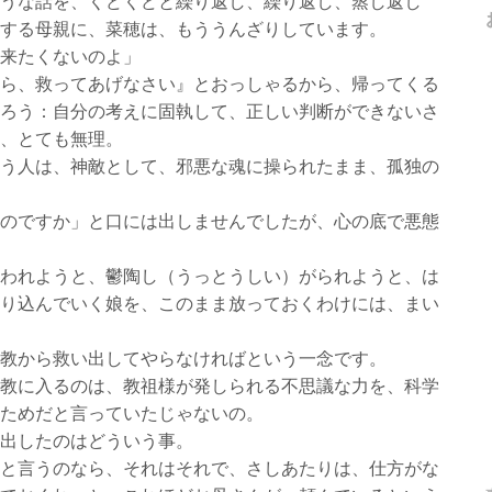
うな話を、くどくどと繰り返し、繰り返し、蒸し返し
する母親に、菜穂は、もううんざりしています。
来たくないのよ」
ら、救ってあげなさい』とおっしゃるから、帰ってくる
ろう：自分の考えに固執して、正しい判断ができないさ
、とても無理。
う人は、神敵として、邪悪な魂に操られたまま、孤独の
のですか」と口には出しませんでしたが、心の底で悪態
われようと、鬱陶し（うっとうしい）がられようと、は
り込んでいく娘を、このまま放っておくわけには、まい
教から救い出してやらなければという一念です。
教に入るのは、教祖様が発しられる不思議な力を、科学
ためだと言っていたじゃないの。
出したのはどういう事。
と言うのなら、それはそれで、さしあたりは、仕方がな