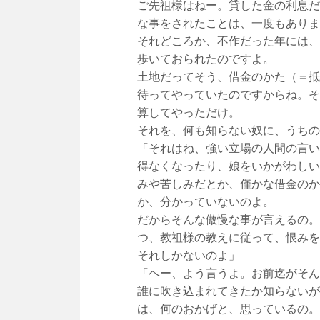
ご先祖様はねー。貸した金の利息だ
な事をされたことは、一度もありま
それどころか、不作だった年には、
歩いておられたのですよ。
土地だってそう、借金のかた（＝抵
待ってやっていたのですからね。そ
算してやっただけ。
それを、何も知らない奴に、うちの
「それはね、強い立場の人間の言い
得なくなったり、娘をいかがわしい
みや苦しみだとか、僅かな借金のか
か、分かっていないのよ。
だからそんな傲慢な事が言えるの。
つ、教祖様の教えに従って、恨みを
それしかないのよ」
「ヘー、よう言うよ。お前迄がそん
誰に吹き込まれてきたか知らないが
は、何のおかげと、思っているの。