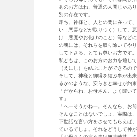
あのお方はね、普通の人間じゃあり
別の存在です。
即ち、神様と、人との間に在って、
い：悪霊などが取りつく）して、悪
け：悪魔やお化けのこと）等などに
の魂には、それらを取り除いてやり
して下さる、とても尊いお方です。
私どもは、このお方のお力を通して
（えにし）を結ぶことができるので
そして、神様と御縁を結ぶ事が出来
るかのような、安らぎと幸せが約束
「だからね、お母さん、よく聞いて
す」
「へーそうかねー。そんなら、お前
そんなことはないでしょ。実際は、
下世話な言い方をさせてもらえば、
ているでしょ。それをどうして神が
「お母さんの言う事は無茶苦茶。さ