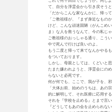
これで何十回目でしょうか。同じよ
て、自分を淨霊会から引き戻そうと
「だからこんな家なんかに、帰って
「ご教祖様が、『まず身近なものか
けど、こんな頑迷固陋（がんこめい
ま）な人を救うなんて、今の私じゃ
ご教祖様のおっしゃる通り、こうい
中で死んで行けば良いのよ。
もう二度と帰って来てなんかやるも
をついております。
しかし、母親としては、くどいと思
たまた嫌われようと、淨霊会にのめ
らないと必死です。
何が何でも、ここで、我が子を、邪
「大体お前、始めのうちは、あの宗
的に解明して、それ医療に応用する
それを『学校を止める』とまで言い
『どうしてもあの会を止められない