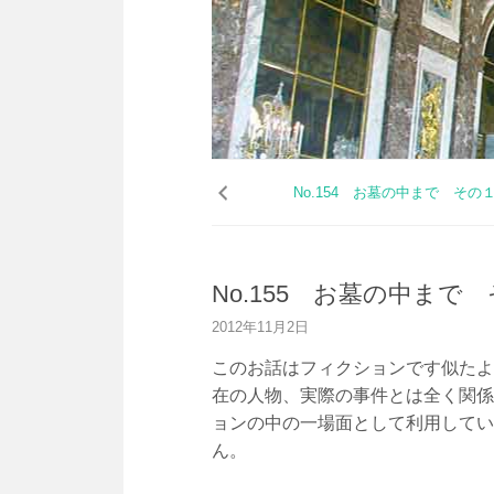
コ
ン
No.154 お墓の中まで その
テ
ン
ツ
へ
No.155 お墓の中まで
ス
キ
2012年11月2日
ッ
プ
このお話はフィクションです似たよ
在の人物、実際の事件とは全く関係
ョンの中の一場面として利用してい
ん。