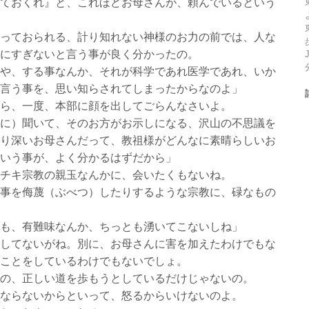
ておくれ』と、これほどお母さんが、頼んでいるという
っておられる、計り知れない神様のお力の前では、人な
にすぎないと言う事が良く分かったの。
や、する事なんか、それが科学であれ医学であれ、いか
言う事を、思い知らされてしまったからなのよ」
ら、一度、本部に顔を出してごらんなさいよ。
に）聞いて、そのお方がお示しになる、沢山の不思議を
り深いお母さんだって、教祖様がどんなに素晴らしいお
いう事が、よく分かるはずだから」
チキ宗教の親玉なんかに、会いたくもないね。
事を侮蔑（ぶべつ）したりするような宗教に、碌なもの
も、有難味なんか、ちっとも湧いてこないしね」
してないがね。別に、お母さんに害を加えたわけでもな
ことをしているわけでもないでしょ。
の、正しい道を歩もうとしているだけじゃないの。
ならないからといって、怒るからいけないのよ。