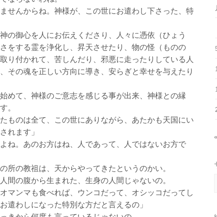
ませんからね。神様が、この世にお遣わし下さった、特
神の御心を人にお伝えくださり、人々に憑依（ひょう
さをする霊を浄化し、昇天させたり、物の怪（ものの
取り付かれて、苦しんだり、邪悪に走ったりしている人
、その魂を正しい方向に導き、安らぎと幸せを与えたり
始めて、神様のご意志を感じる事が出来、神様との縁
す。
たものは全て、この世にありながら、あたかも天国にい
されます」
よね。あのお方はね、人であって、人ではないお方で
の所の教祖は、天からやってきたというのかい。
人間の腹から生まれた、生身の人間じゃないの。
オマンマも食べれば、ウンコだって、オシッコだってし
お遣わしになった特別な方だと言えるの」
っきから何度も言っているじゃないの。