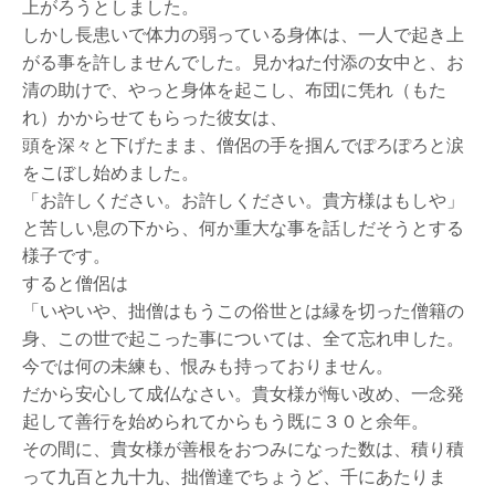
上がろうとしました。
しかし長患いで体力の弱っている身体は、一人で起き上
がる事を許しませんでした。見かねた付添の女中と、お
清の助けで、やっと身体を起こし、布団に凭れ（もた
れ）かからせてもらった彼女は、
頭を深々と下げたまま、僧侶の手を掴んでぽろぽろと涙
をこぼし始めました。
「お許しください。お許しください。貴方様はもしや」
と苦しい息の下から、何か重大な事を話しだそうとする
様子です。
すると僧侶は
「いやいや、拙僧はもうこの俗世とは縁を切った僧籍の
身、この世で起こった事については、全て忘れ申した。
今では何の未練も、恨みも持っておりません。
だから安心して成仏なさい。貴女様が悔い改め、一念発
起して善行を始められてからもう既に３０と余年。
その間に、貴女様が善根をおつみになった数は、積り積
って九百と九十九、拙僧達でちょうど、千にあたりま