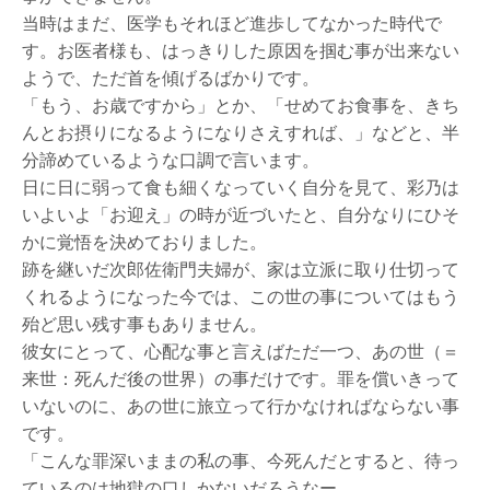
当時はまだ、医学もそれほど進歩してなかった時代で
す。お医者様も、はっきりした原因を掴む事が出来ない
ようで、ただ首を傾げるばかりです。
「もう、お歳ですから」とか、「せめてお食事を、きち
んとお摂りになるようになりさえすれば、」などと、半
分諦めているような口調で言います。
日に日に弱って食も細くなっていく自分を見て、彩乃は
いよいよ「お迎え」の時が近づいたと、自分なりにひそ
かに覚悟を決めておりました。
跡を継いだ次郎佐衛門夫婦が、家は立派に取り仕切って
くれるようになった今では、この世の事についてはもう
殆ど思い残す事もありません。
彼女にとって、心配な事と言えばただ一つ、あの世（＝
来世：死んだ後の世界）の事だけです。罪を償いきって
いないのに、あの世に旅立って行かなければならない事
です。
「こんな罪深いままの私の事、今死んだとすると、待っ
ているのは地獄の口しかないだろうなー。