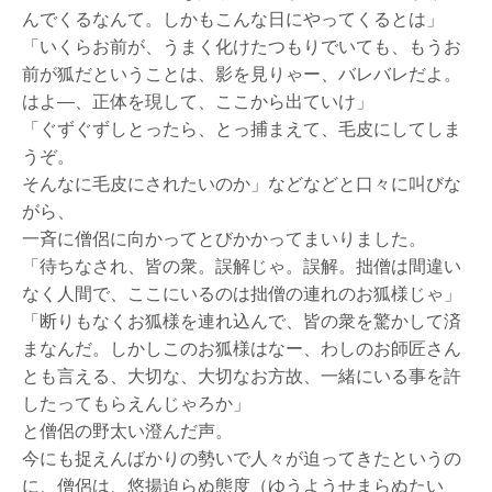
んでくるなんて。しかもこんな日にやってくるとは」
「いくらお前が、うまく化けたつもりでいても、もうお
前が狐だということは、影を見りゃー、バレバレだよ。
はよ―、正体を現して、ここから出ていけ」
「ぐずぐずしとったら、とっ捕まえて、毛皮にしてしま
うぞ。
そんなに毛皮にされたいのか」などなどと口々に叫びな
がら、
一斉に僧侶に向かってとびかかってまいりました。
「待ちなされ、皆の衆。誤解じゃ。誤解。拙僧は間違い
なく人間で、ここにいるのは拙僧の連れのお狐様じゃ」
「断りもなくお狐様を連れ込んで、皆の衆を驚かして済
まなんだ。しかしこのお狐様はなー、わしのお師匠さん
とも言える、大切な、大切なお方故、一緒にいる事を許
したってもらえんじゃろか」
と僧侶の野太い澄んだ声。
今にも捉えんばかりの勢いで人々が迫ってきたというの
に、僧侶は、悠揚迫らぬ態度（ゆうようせまらぬたい