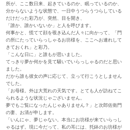
所が、ここ数日来、起きているのか、眠っているのか、
分からないような状態で、一日中うつらうつらしている
だけだった彩乃が、突然、目を開き、
「誰か、誰かいないか」と人を呼びます。
何事かと、慌てて顔を覗き込んだ人々に向かって、「門
の所にたっていらっしゃるお坊様を、ここへお連れして
きておくれ」と彩乃。
「こんな日に」と誰もが思いました。
てっきり夢か何かを見て騒いでいらっしゃるのだと思い
ました。
だから誰も彼女の声に応じて、立って行こうとしません
でした。
「お母様。外は大荒れの天気です。とても人が訪ねてこ
られるような状況じゃございません。
夢でもご覧になったんじゃありません？」と次郎佐衛門
の妻、お清が申します。
「いんにゃ、夢じゃない。本当にお坊様が来ていらっし
ゃるはず。現に今だって、私の耳には、托鉢のお坊様が