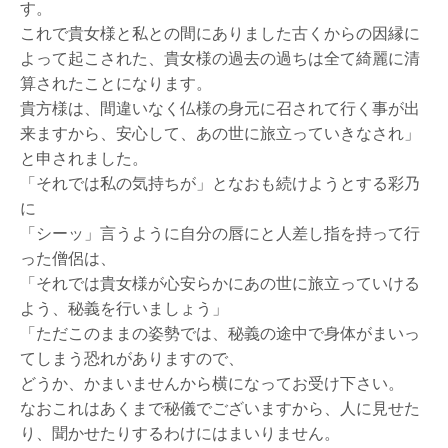
す。
これで貴女様と私との間にありました古くからの因縁に
よって起こされた、貴女様の過去の過ちは全て綺麗に清
算されたことになります。
貴方様は、間違いなく仏様の身元に召されて行く事が出
来ますから、安心して、あの世に旅立っていきなされ」
と申されました。
「それでは私の気持ちが」となおも続けようとする彩乃
に
「シーッ」言うように自分の唇にと人差し指を持って行
った僧侶は、
「それでは貴女様が心安らかにあの世に旅立っていける
よう、秘義を行いましょう」
「ただこのままの姿勢では、秘義の途中で身体がまいっ
てしまう恐れがありますので、
どうか、かまいませんから横になってお受け下さい。
なおこれはあくまで秘儀でございますから、人に見せた
り、聞かせたりするわけにはまいりません。