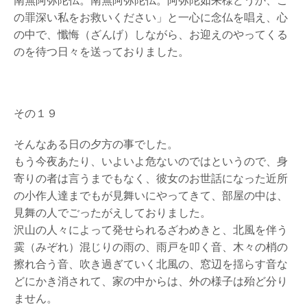
南無阿弥陀仏。南無阿弥陀仏。阿弥陀如来様どうか、こ
の罪深い私をお救いください」と一心に念仏を唱え、心
の中で、懺悔（ざんげ）しながら、お迎えのやってくる
のを待つ日々を送っておりました。
その１９
そんなある日の夕方の事でした。
もう今夜あたり、いよいよ危ないのではというので、身
寄りの者は言うまでもなく、彼女のお世話になった近所
の小作人達までもが見舞いにやってきて、部屋の中は、
見舞の人でごったがえしておりました。
沢山の人々によって発せられるざわめきと、北風を伴う
霙（みぞれ）混じりの雨の、雨戸を叩く音、木々の梢の
擦れ合う音、吹き過ぎていく北風の、窓辺を揺らす音な
どにかき消されて、家の中からは、外の様子は殆ど分り
ません。