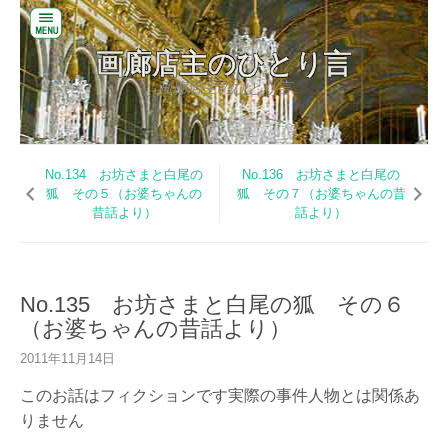
閉
画廊店主のひとり言
じ
る
画廊店主のひとり言
コ
バ
ン
ッ
テ
ク
ン
No.134 お坊さまと白尾の
No.136 お坊さまと白尾の
ナ
ツ
狐 その５（お婆ちゃんの
狐 その７（お婆ちゃんの昔
ン
へ
昔話より）
話より）
バ
ス
ー
キ
ッ
お
プ
い
No.135 お坊さまと白尾の狐 その６
だ
（お婆ちゃんの昔話より）
美
術
2011年11月14日
の
W
このお話はフィクションです実際の事件人物とは関係あ
E
りません
B
サ