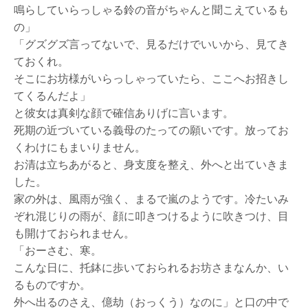
鳴らしていらっしゃる鈴の音がちゃんと聞こえているも
の」
「グズグズ言ってないで、見るだけでいいから、見てき
ておくれ。
そこにお坊様がいらっしゃっていたら、ここへお招きし
てくるんだよ」
と彼女は真剣な顔で確信ありげに言います。
死期の近づいている義母のたっての願いです。放ってお
くわけにもまいりません。
お清は立ちあがると、身支度を整え、外へと出ていきま
した。
家の外は、風雨が強く、まるで嵐のようです。冷たいみ
ぞれ混じりの雨が、顔に叩きつけるように吹きつけ、目
も開けておられません。
「おーさむ、寒。
こんな日に、托鉢に歩いておられるお坊さまなんか、い
るものですか。
外へ出るのさえ、億劫（おっくう）なのに」と口の中で