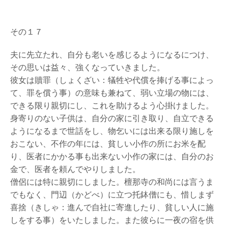
イ
ト
へ
その１７
絵
夫に先立たれ、自分も老いを感じるようになるにつけ、
画
買
その思いは益々、強くなっていきました。
取
彼女は贖罪（しょくざい：犠牲や代償を捧げる事によっ
査
て、罪を償う事）の意味も兼ねて、弱い立場の物には、
定
申
できる限り親切にし、これを助けるよう心掛けました。
し
身寄りのない子供は、自分の家に引き取り、自立できる
込
ようになるまで世話をし、物乞いには出来る限り施しを
み
は
おこない、不作の年には、貧しい小作の所にお米を配
こ
り、医者にかかる事も出来ない小作の家には、自分のお
ち
金で、医者を頼んでやりしました。
ら
僧侶には特に親切にしました。檀那寺の和尚には言うま
でもなく、門辺（かどべ）に立つ托鉢僧にも、惜しまず
喜捨（きしゃ：進んで自社に寄進したり、貧しい人に施
しをする事）をいたしました。また彼らに一夜の宿を供