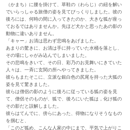
（かまち）に腰を掛けて、草鞋の（わらじ）の紐を解い
でいらっしゃる旅僧の姿を見てびっくりしました。彼の
後ろには、何時の間に入ってきたのか、大きな狐が座っ
ておるではありませんか。先ほど犬かと思ったあの影の
動物に違いありません。
「キャー」お清は思わず悲鳴をあげました。
あまりの驚きに、お清は手に持っていた水桶を落とし、
その場にしゃがみ込んでしまいました。
その悲鳴をきいて、その日、彩乃のお見舞いにきていた
人々は、一斉に玄関の所へやってきました。
彼らもまたそこに、立派な銀白色の尻尾を持った大狐の
姿を見て驚きました。
彼らは僧侶の影のように後ろに従っている狐の姿を見
て、僧侶そのものが、狐で、後ろにいた狐は，化け狐の
その影だと誤解しました。
彼らはてんでに、傍らにあった、得物になりそうなもの
を掴むと、
「このど狐め、こんな人家の中にまで、平気で上がりこ