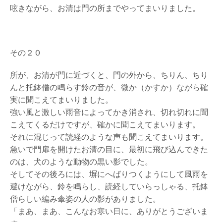
呟きながら、お清は門の所までやってまいりました。
その２０
所が、お清が門に近づくと、門の外から、ちりん、ちり
んと托鉢僧の鳴らす鈴の音が、微か（かすか）ながら確
実に聞こえてまいりました。
強い風と激しい雨音によってかき消され、切れ切れに聞
こえてくるだけですが、確かに聞こえてまいります。
それに混じって読経のような声も聞こえてまいります。
急いで門扉を開けたお清の目に、最初に飛び込んできた
のは、犬のような動物の黒い影でした。
そしてその後ろには、塀にへばりつくようにして風雨を
避けながら、鈴を鳴らし、読経していらっしゃる、托鉢
僧らしい編み傘姿の人の影がありました。
「まあ、まあ、こんなお寒い日に、ありがとうございま