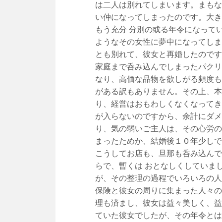
は二人は別れてしまいます。まもな
い仲になってしまったのです。大き
もう充分 分別の或る年令になって
ようなその女性に夢中になってしま
とも別れて、彼女と再婚したのです
家庭まで呑み込んでしまったパクリ
なり、高価な品物を欲しがる頻度も
がある訳もありません。その上、本
り、経営はおもわしくなくなってき
が入らないのですから、余計にダメ
り、気の弱いご主人は、その心労の
まったためか、結婚後１０年少しで
こうしてお店も、旦那も呑み込んで
らで、暫くは おとなしくしていま
が、その整理の過程でいろいろの人
保険と彼女の周りに集まった人々の
理も済まし、彼女は益々美しく、益
ていた彼女でしたが、その年令とは