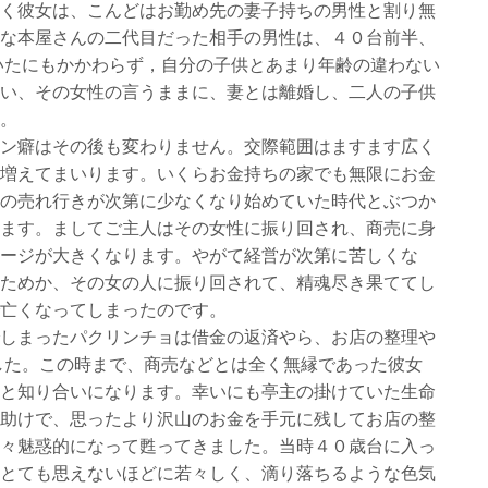
く彼女は、こんどはお勤め先の妻子持ちの男性と割り無
な本屋さんの二代目だった相手の男性は、４０台前半、
いたにもかかわらず，自分の子供とあまり年齢の違わない
い、その女性の言うままに、妻とは離婚し、二人の子供
。
ン癖はその後も変わりません。交際範囲はますます広く
増えてまいります。いくらお金持ちの家でも無限にお金
の売れ行きが次第に少なくなり始めていた時代とぶつか
ます。ましてご主人はその女性に振り回され、商売に身
ージが大きくなります。やがて経営が次第に苦しくな
ためか、その女の人に振り回されて、精魂尽き果ててし
亡くなってしまったのです。
しまったパクリンチョは借金の返済やら、お店の整理や
した。この時まで、商売などとは全く無縁であった彼女
と知り合いになります。幸いにも亭主の掛けていた生命
助けで、思ったより沢山のお金を手元に残してお店の整
々魅惑的になって甦ってきました。当時４０歳台に入っ
とても思えないほどに若々しく、滴り落ちるような色気