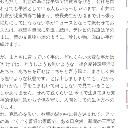
心も無く、利益の為には平気で消費者を欺き、会社を倒
わせても平然としている人もいらっしゃいます。市井の
判官が児童買春で捕まり、校長先生が万引きで引っ張ら
絶対にしてはならない事がニュースとなって賑わせてお
ズムは、欲望を無限に刺激し続け、テレビの報道はその
まに、昔の見世物小屋のように、珍しい物、面白い事だ
続けます。
が、まともに育っていく事の、どれくらい大変な事かは
庭だけでは、どうしようも無いような、複合精神環境汚染
あちら、あちらを正せばこちらと言う風に、まさしく何
ら無いような状態です。とは申しましましても、だから
ぼうかん：手をこまねいて何もしないで見ていること）
しかありません。せめて親くらいは 今まで生きてきた知
神的環境汚染から子供を守り、人間としての生き方への
ります。
れ、克己心を失い、欲望の渦の中に巻き込まれて、アッ
の為 ごくごく普通の家庭で、ある日突然、新聞の三面記