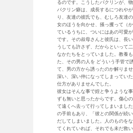
るのです。こうしたパクリンが、物
パクリン癖は、成長するにつれやが
り、友達の彼氏でも、むしろ友達の
女のほうを向かせ、掻っ攫って（か
ているうちに、ついにはあの可愛が
です。その叔母さんと彼氏は、長い
うしても許さず、だからといって二
なかたちをとっていました。教養も
た、その男の人を どういう手管で
て、男の方から誘ったのか解りませ
深い、深い仲になってしまっていた
仕方がありませんでした。
彼女はそんな事で姪と争うような事
ずも無いと思ったからです。傷心の
て遠くへ去って行ってしまいました
の手前もあり、「彼との関係が続い
だしてしまいました。人のものをな
てくれていれば、それでも未だ救い