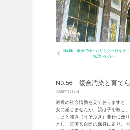
コ
ン
No.55 優雅でゆったりした一日を過
テ
お思いの方へ
ン
ツ
へ
ス
No.56 複合汚染と育
キ
ッ
2006年1月7日
プ
最近の社会情勢を見ておりますと、
安に感じませんか。親は子を殺し、
しょと嘯き（うそぶき）非行に走り
とし、官僚又自己の保身に走り、省