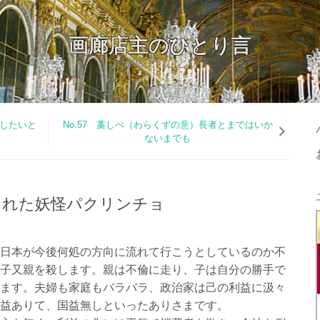
画廊店主のひとり言
画廊店主のひとり言
ごしたいと
No.57 藁しべ（わらくずの意）長者とまではいか
ないまでも
てられた妖怪パクリンチョ
日本が今後何処の方向に流れて行こうとしているのか不
子又親を殺します。親は不倫に走り、子は自分の勝手で
ます。夫婦も家庭もバラバラ、政治家は己の利益に汲々
益ありて、国益無しといったありさまです。