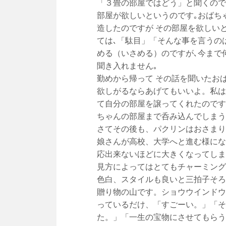
「３畳の部屋ではどう」と聞くので
部屋が欲しいというのです｡おばち
造したのですが その部屋を欲しい
ては､「駄目」「そんな事を言うの
める（いさめる）のですが､今まで
聞き入れません｡
勤めから帰って その話を聞いたお
欲しがるならあげてもいいよ。私は
て自分の部屋を譲ってくれたのです
ちゃんの部屋まで呑み込んでしまう
さてその後も、パクリンはおさまり
娘さんが高校、大学へと進む様にな
応出来ないほどに大きくなってしま
見方によってはとてもチャーミング
色白、スタイルも良いと三拍子そろ
贈り物の山です。ショウウインドウ
っているだけ、「すごーい。」「そ
た。」「一生の宝物にさせてもらう