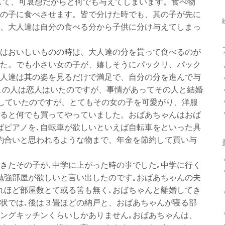
して、可哀想だからと何でも与えてしまいます。食べ物
の子に食べさせます。皆で分けた時でも、其の子が先に
、大人達は自分の食べる分から子供に分け与えてしまっ
はおいしいものの時は、大人達の分を貰って食べるのが
た。でも小さい女の子が、嬉しそうにパックリ、パック
人達は其の姿を見るだけで満足で、自分の分を進んで与
この人は恋人はいたのですが、事情があってその人と結婚
居していたのですが、とてもその女の子を可愛がり、洋服
れると何でも買ってやっていました。おばあちゃんはおば
ばピアノを､自転車が欲しいといえば自転車をといった具
釣合いと思われるような物まで、年金を節約して買い与
きたその子が､中学に上がった時の事でした｡中学に行く
勉強部屋が欲しいと言い出したのです｡おばあちゃんの夫
れほど部屋数とて或る筈も無く､おばちゃんと離婚してき
状では､後は３畳ほどの納戸と、おばあちゃんが寝る部
ングキッチンくらいしかありません｡おばあちゃんは、