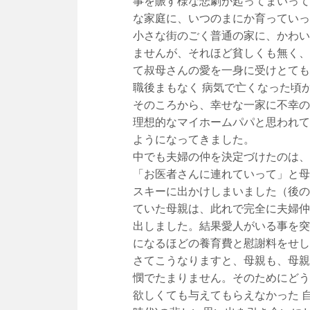
事を賑す様な悲劇が起ってまいって
な家庭に、いつのまにか育っていっ
小さな街のごく普通の家に、かわい
ませんが、それほど貧しくも無く、
て叔母さんの愛を一身に受けとても
職後まもなく 病気で亡くなった頃
そのころから、幸せな一家に不幸の
理想的なマイホームパパと思われて
ようになってきました。
中でも夫婦の仲を決定づけたのは、
「お医者さんに連れていって」と母
スキーに出かけしまいました（後の
ていた母親は、此れで完全に夫婦仲
出しました。結果愛人がいる事を突
になるほどの養育費と慰謝料をせし
さてこうなりますと、母親も、母親
憫でたまりません。そのためにどう
欲しくても与えてもらえなかった 