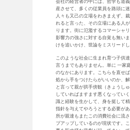
会社の経営者の中には、哲学も道義
産させて、多くの従業員を路頭に迷
人々も又己の立場をわきまえず、裁
れると言った、その立場にある人が
ります。街に氾濫するコマーシャリ
影響力の強さに対する自覚も無いま
けを追いかけ、世論をミスリードし
このような社会に生まれ育つ子供達
言うまでもありません。単に 一家
のなかにあります。こちらを直せば
処から手をつけたらがいいのか、解
と言って親が拱手傍観（きょうしゅ
していればますます悪くなっていく
識と経験を生かして、身を挺して精
指針を与えてやろうとする必要があ
所が親達もまたこの消費社会に流さ
プアップしているのが現状です。こ