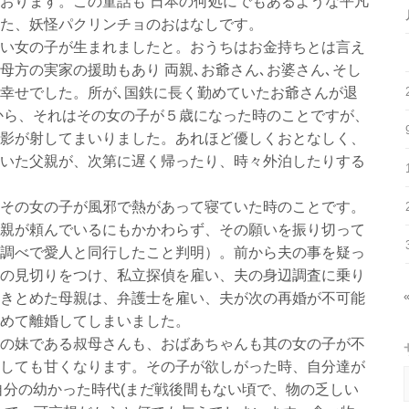
おります。この童話も 日本の何処にでもあるような平凡
た、妖怪パクリンチョのおはなしです。
い女の子が生まれましたと。おうちはお金持ちとは言え
母方の実家の援助もあり 両親､お爺さん､お婆さん､そし
幸せでした。所が､国鉄に長く勤めていたお爺さんが退
から、それはその女の子が５歳になった時のことですが、
影が射してまいりました。あれほど優しくおとなしく、
いた父親が、次第に遅く帰ったり、時々外泊したりする
その女の子が風邪で熱があって寝ていた時のことです。
親が頼んでいるにもかかわらず、その願いを振り切って
調べで愛人と同行したこと判明）。前から夫の事を疑っ
の見切りをつけ、私立探偵を雇い、夫の身辺調査に乗り
きとめた母親は、弁護士を雇い、夫が次の再婚が不可能
めて離婚してしまいました。
の妹である叔母さんも、おばあちゃんも其の女の子が不
しても甘くなります。その子が欲しがった時、自分達が
自分の幼かった時代(まだ戦後間もない頃で、物の乏しい