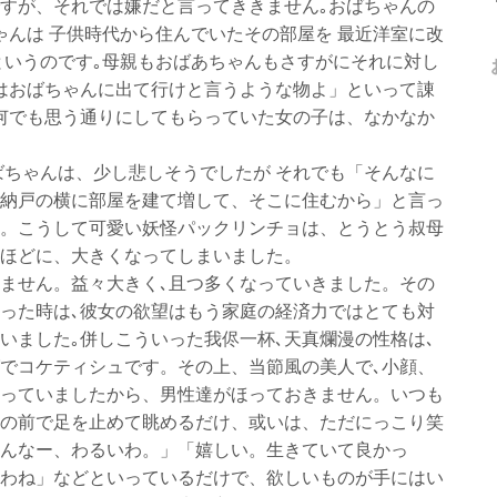
すが、それでは嫌だと言ってききません｡おばちゃんの
ゃんは 子供時代から住んでいたその部屋を 最近洋室に改
というのです｡母親もおばあちゃんもさすがにそれに対し
はおばちゃんに出て行けと言うような物よ」といって諌
何でも思う通りにしてもらっていた女の子は、なかなか
ばちゃんは、少し悲しそうでしたが それでも「そんなに
納戸の横に部屋を建て増して、そこに住むから」と言っ
。こうして可愛い妖怪パックリンチョは、とうとう叔母
ほどに、大きくなってしまいました。
ません。益々大きく､且つ多くなっていきました。その
った時は､彼女の欲望はもう家庭の経済力ではとても対
いました｡併しこういった我侭一杯､天真爛漫の性格は､
でコケティシュです。その上、当節風の美人で､小顔、
っていましたから、男性達がほっておきません。いつも
の前で足を止めて眺めるだけ、或いは、ただにっこり笑
んなー、わるいわ。」「嬉しい。生きていて良かっ
わね」などといっているだけで、欲しいものが手にはい