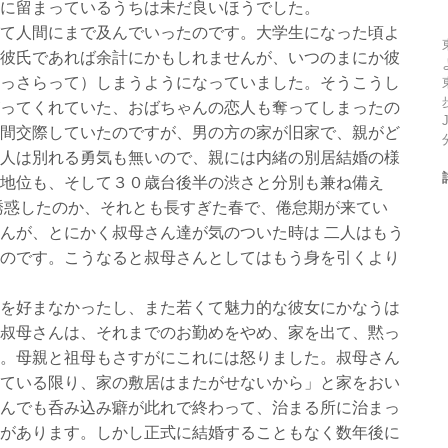
に留まっているうちは未だ良いほうでした。
て人間にまで及んでいったのです。大学生になった頃よ
彼氏であれば余計にかもしれませんが、いつのまにか彼
っさらって）しまうようになっていました。そうこうし
ってくれていた、おばちゃんの恋人も奪ってしまったの
間交際していたのですが、男の方の家が旧家で、親がど
人は別れる勇気も無いので、親には内緒の別居結婚の様
地位も、そして３０歳台後半の渋さと分別も兼ね備え
誘惑したのか、それとも長すぎた春で、倦怠期が来てい
んが、とにかく叔母さん達が気のついた時は 二人はもう
のです。こうなると叔母さんとしてはもう身を引くより
を好まなかったし、また若くて魅力的な彼女にかなうは
叔母さんは、それまでのお勤めをやめ、家を出て、黙っ
。母親と祖母もさすがにこれには怒りました。叔母さん
ている限り、家の敷居はまたがせないから」と家をおい
んでも呑み込み癖が此れで終わって、治まる所に治まっ
があります。しかし正式に結婚することもなく数年後に