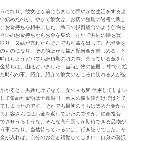
うになり、彼女は以前にもまして華やかな生活をするよ
い始めたのか、やがて彼女は、お店の整理の過程で親し
、お金持ちを相手にした、絵画の投資組合のような物を
合いのお金持ちからお金を集め、それで共同の絵を買
取り、又絵が売れたらそこでも利益を出して、配当金を
のものになり、その値上がり益と配当金が楽しめる」と
時はちょうどバブル絶頂期の頃の事、余っている金を何
金持ちは、山ほどいました。当時は物の値段 、中でも絵
た時代の事、紹介、紹介で彼女のところに訪れる人が後
かかると、男姓だけでなく、女の人も皆 信用してしまい
して集めた金額は十数億円、素人の彼女達だけではとて
てしまったのです。それでも最初のうちは集めた金から
るお客さんにはお金を返していたのですが、絵画投資
でさせうるような、そんな高利回りが期待できる品物が
う事になり、当然待っているのは、行き詰りでした。そ
金が入れば、自分のお金と錯覚してしまい、自分の贅沢