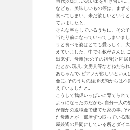
時代)の悲しい思い出を引き合いに
なども、美味しいもの等は、まずそ
食べてしまい、未だ欲しいというと
ていましたと。
そんな事をしているうちに、その子
当たり前になっていってしまいまし
リと食べる姿はとても愛らしく、大
えていました。中でも叔母さんは 
出来ず、母親(女の子の祖母)と同
だとか､玩具､文房具等などねだら
あちゃんで､ピアノが欲しいといえ
合に､そのうちの経済状態からは不
えていましたと｡
こうして我侭いっぱいに育てられて
ようになったのだから､自分一人の
が僅かの退職金で建てた家の事､そ
た母親とが一部屋ずつ取っている現
屋兼皆の居間にしている所とダイニ