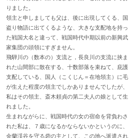
りました。
領主と申しましても父は、後に出現してくる、国
盗り物語に出てくるような、大きな支配地を持っ
た戦国大名と違って、戦国時代中期以前の新興武
家集団の頭領にすぎません。
飛騨川の（数本の）支流と，長良川の支流に挟ま
れた山間部に散在する、十数部落を束ねて、庇護
支配している、国人（こくじん＝在地領主）に毛
が生えた程度の領主でしかありませんでしたが、
私はその領主、斎木頼貞の第二夫人の娘として生
れました。
生まれながらに、戦国時代の女の宿命を背負わさ
れた私は、７歳になるかならないかというのに、
金蘭渓谷を守る砦の主として、この地へ派遣され