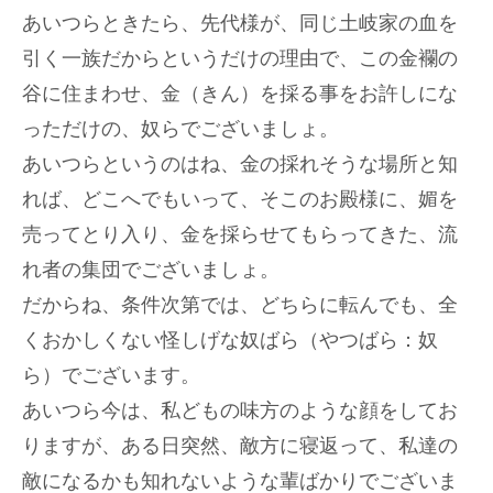
イ
あいつらときたら、先代様が、同じ土岐家の血を
ト
引く一族だからというだけの理由で、この金襴の
へ
谷に住まわせ、金（きん）を採る事をお許しにな
絵
画
っただけの、奴らでございましょ。
買
あいつらというのはね、金の採れそうな場所と知
取
査
れば、どこへでもいって、そこのお殿様に、媚を
定
申
売ってとり入り、金を採らせてもらってきた、流
し
込
れ者の集団でございましょ。
み
だからね、条件次第では、どちらに転んでも、全
は
こ
くおかしくない怪しげな奴ばら（やつばら：奴
ち
ら
ら）でございます。
あいつら今は、私どもの味方のような顔をしてお
りますが、ある日突然、敵方に寝返って、私達の
敵になるかも知れないような輩ばかりでございま