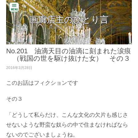
閉
画廊店主のひとり言
じ
る
画廊店主のひとり言
コ
バ
ン
ッ
テ
ク
No.201 油滴天目の油滴に刻まれた涙痕
ン
ナ
ツ
（戦国の世を駆け抜けた女） その３
ン
へ
バ
2016年3月28日
ス
ー
キ
ッ
このお話はフィクションです
お
プ
い
だ
その３
美
術
の
「どうして私らだけ、こんな文化の欠片も感じさ
W
せないような野蛮な奴らの中で住まなければなら
E
B
ないのでございましょうね。
サ