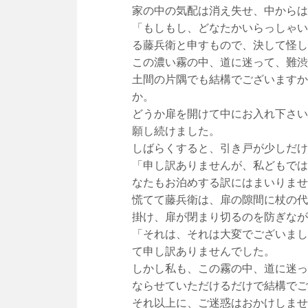
家の中の気配は消え失せ、中からは
「もしもし、どなたかいらっしゃい
る藤兵衛と申すもので、決して怪し
この濃い霧の中、道に迷って、難渋
土間の片隅でも結構でございますか
か。
どうか扉を開けて中にお入れ下さい
願し続けました。
しばらくすると、引き戸が少しだけ
「申し訳ありませんが、私どもでは
なたもお泊めする訳にはまいりませ
慌てて藤兵衛は、扉の隙間に杖の代
掛け、扉が閉まり切るのを防ぎなが
「それは、それは大変でございまし
て申し訳ありませんでした。
しかし私も、この霧の中、道に迷っ
ならせていただけるだけで結構でご
それ以上に、ご迷惑はおかけしませ