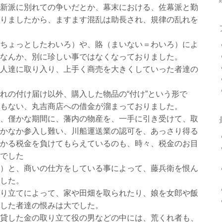
新派に別れての争いだとか、幕末における、佐幕派と勤
りましたから、ますます混乱は助長され、規律の乱れを
ちょっとしたわいろ）や、賂（まいない＝わいろ）によ
なんか、別に珍しい事ではなくなっておりました。
人達に取り入り、上手く商売を大きくしていった者達の
れの付け届け以外、購入した物品の“付け”という形で
もない、丸吉商店への借金が溜まっておりました。
、僅かな期間に、藩内の物産を、一手に引き受けて、取
かなか参入し難い、川船運送業の認可を、あっさり得る
かる税金を負けてもらえているのも、時々、税金のお目
でした
）と、商いの仕方をしている事によって、藤兵衛を恨ん
した。
り立てによって、家や田畑を取られたり、娘を女郎や飯
した者達の恨みは大でした。
貸した金の取り立て役の男などの中には、荒くれ者も、