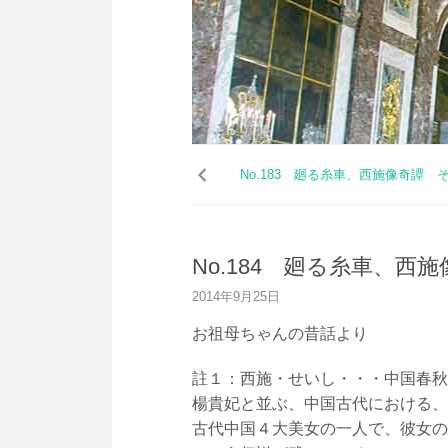
コ
ン
No.183 廻る糸車、西施像奇譚 
テ
ン
ツ
へ
No.184 廻る糸車、西
ス
キ
2014年9月25日
ッ
プ
お祖母ちゃんの昔話より
註１：西施・せいし・・・中国春秋
楊貴妃と並ぶ、中国古代における、
古代中国４大美女の一人で、彼女の