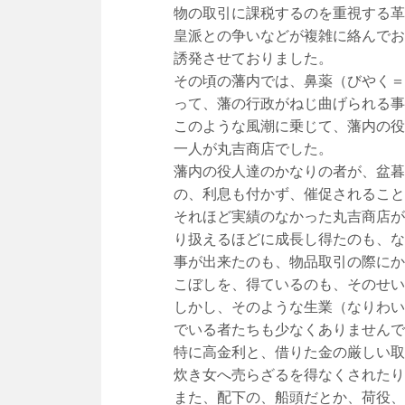
物の取引に課税するのを重視する革
皇派との争いなどが複雑に絡んでお
誘発させておりました。
その頃の藩内では、鼻薬（びやく＝
って、藩の行政がねじ曲げられる事
このような風潮に乗じて、藩内の役
一人が丸吉商店でした。
藩内の役人達のかなりの者が、盆暮
の、利息も付かず、催促されること
それほど実績のなかった丸吉商店が
り扱えるほどに成長し得たのも、な
事が出来たのも、物品取引の際にか
こぼしを、得ているのも、そのせい
しかし、そのような生業（なりわい
でいる者たちも少なくありませんで
特に高金利と、借りた金の厳しい取
炊き女へ売らざるを得なくされたり
また、配下の、船頭だとか、荷役、