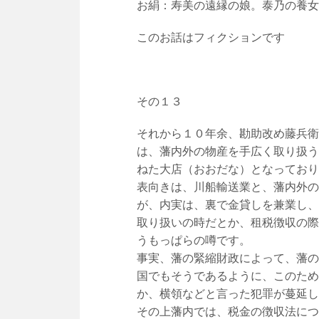
お絹：寿美の遠縁の娘。泰乃の養女
このお話はフィクションです
その１３
それから１０年余、勘助改め藤兵衛
は、藩内外の物産を手広く取り扱う
ねた大店（おおだな）となっており
表向きは、川船輸送業と、藩内外の
が、内実は、裏で金貸しを兼業し、
取り扱いの時だとか、租税徴収の際
うもっぱらの噂です。
事実、藩の緊縮財政によって、藩の
国でもそうであるように、このため
か、横領などと言った犯罪が蔓延し
その上藩内では、税金の徴収法につ