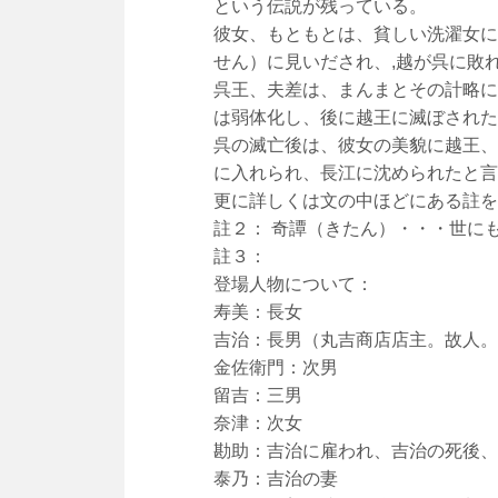
という伝説が残っている。
彼女、もともとは、貧しい洗濯女に
せん）に見いだされ、,越が呉に敗
呉王、夫差は、まんまとその計略に
は弱体化し、後に越王に滅ぼされた
呉の滅亡後は、彼女の美貌に越王、
に入れられ、長江に沈められたと言
更に詳しくは文の中ほどにある註を
註２： 奇譚（きたん）・・・世に
註３：
登場人物について：
寿美：長女
吉治：長男（丸吉商店店主。故人。
金佐衛門：次男
留吉：三男
奈津：次女
勘助：吉治に雇われ、吉治の死後、
泰乃：吉治の妻