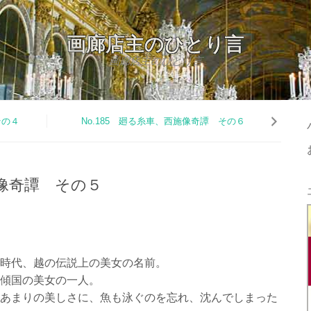
画廊店主のひとり言
画廊店主のひとり言
その４
No.185 廻る糸車、西施像奇譚 その６
施像奇譚 その５
時代、越の伝説上の美女の名前。
傾国の美女の一人。
あまりの美しさに、魚も泳ぐのを忘れ、沈んでしまった