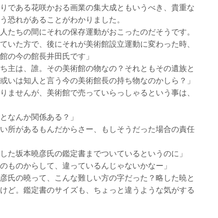
りである花咲かおる画業の集大成ともいうべき、貴重な
う恐れがあることがわかりました。
人たちの間にそれの保存運動がおこったのだそうです。
ていた方で、後にそれが美術館設立運動に変わった時、
館の今の館長井田氏です」
ち主は、誰。その美術館の物なの？それともその遺族と
或いは知人と言う今の美術館長の持ち物なのかしら？」
りませんが、美術館で売っていらっしゃるという事は、
となんか関係ある？」
い所があるもんだからさー、もしそうだった場合の責任
した坂本曉彦氏の鑑定書までついているというのに」
のものからして、違っているんじゃないかなー」
彦氏の曉って、こんな難しい方の字だった？略した暁と
けど。鑑定書のサイズも、ちょっと違うような気がする