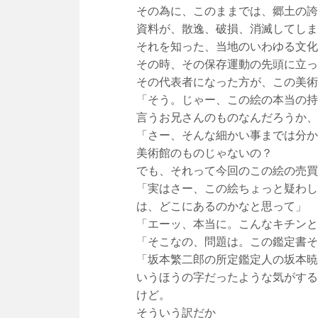
その為に、このままでは、郷土の誇
資料が、散逸、破損、消滅してしま
それを知った、当地のいわゆる文化
その時、その保存運動の先頭に立っ
その代表者になった方が、この美術
「そう。じゃー、この絵の本当の持
言うお兄さんのものなんだろうか、
「さー、そんな細かい事までは分か
美術館のものじゃないの？
でも、それって今回のこの絵の売買
「実はさー、この絵ちょっと疑わし
は、どこにあるのかなと思って」
「エーッ、本当に。こんなキチンと
「そこなの、問題は。この鑑定書そ
「坂本繁二郎の所定鑑定人の坂本暁
いうほうの字だったような気がする
けど。
そういう訳だか