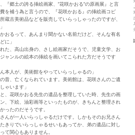
、『郷土の誇る挿絵画家、“花咲かおる“の原画展』と言
費を補う為と言うので、『花咲かおる』の挿絵画コピ
所蔵古美術品などを販売していらっしゃったのですが、
」
かおるって、あんまり聞かない名前だけど、そんな有名
どに」
れた、高山出身の、さし絵画家だそうで、児童文学、お
ジャンルの絵本の挿絵を画いてこられた方だそうです
ん本人が、美術館をやっていらっしゃるの」
の昔、亡くなられています。美術館は、花咲さんのご遺
しゃいます」
と、花咲かおる先生の遺品を整理していた時、先生の画
ン、下絵、油彩画等といったものが、きちんと整理され
かったのだそうです。
さんが一人いらっしゃるだけです。しかもそのお兄さん
たきりでいらっしゃるせいもあってか、弟の遺品に対し
って関心もありません。