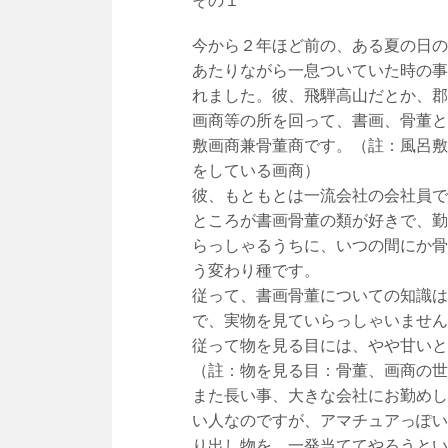
その１
今から２年ほど前の、ある夏の日の
あたりながら一息ついていた時の事
れました。彼、飛騨高山だとか、郡
画商等の所を回って、書画、骨董と
敷画商兼骨董商です。（註：風呂敷
をしている画商）
彼、もともとは一流会社の会社員で
ところが書画骨董の類が好きで、勤
らっしゃるうちに、いつの間にか骨
う変わり種です。
従って、書画骨董についての知識は
で、実物を見ていらっしゃいません
従って物を見る目には、やや甘いと
（註：物を見る目：骨董、画商の世
また長い事、大きな会社にお勤めし
い人なのですが、アマチュアっぽい
り出し物を、一発当ててやろうとい