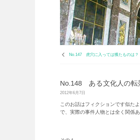
コ
ン
No.147 虎穴に入っては獲たものは
テ
ン
ツ
へ
No.148 ある文化人の
ス
キ
2012年6月7日
ッ
プ
このお話はフィクションです似たよ
で、実際の事件人物とは全く関係あ