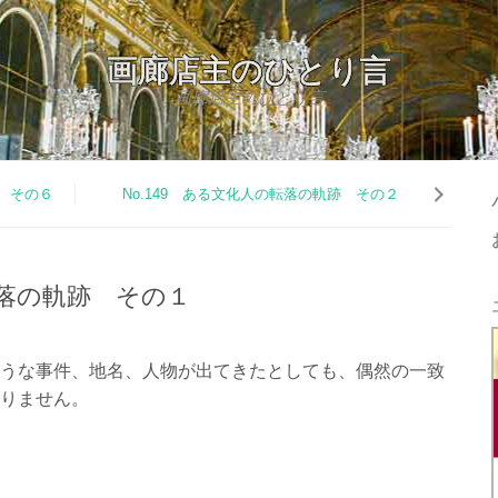
画廊店主のひとり言
画廊店主のひとり言
？ その６
No.149 ある文化人の転落の軌跡 その２
転落の軌跡 その１
うな事件、地名、人物が出てきたとしても、偶然の一致
りません。