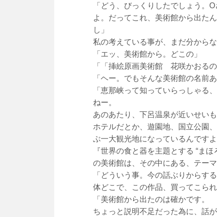
「どう、びっくりしたでしょう。O
よ。だってこれ、美術館から出たん
し」
私の考えている事が、まだ分からな
「エッ、美術館から。どこの」
「「挿絵原画美術館 花咲かおるの
「ヘー。でもそんな美術館の名前あ
「恵那峡って知っていらっしゃる、
ねー。
あのあたり、下呂温泉が近いせいも
ホテルだとか、遊園地、国立公園、
ぶ一大観光地になっているんですよ
『世界の食と器を主題とする “ま
の美術館は、その中にある、テーマ
「どういう事。今の話ぶりからする
体どこで、この作品、買ってこられ
「美術館から出たのは確かです。
ちょっと説明不足だった為に、話が