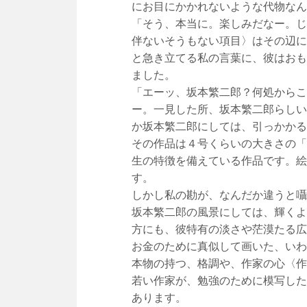
にお目にかかれないような代物なん
「そう、本当に。楽しみだなー。じ
伴ないそうもない項目〉はその辺に
と急き立てる私の言葉に、彼はおも
ました。
「エーッ、坂本繁二郎？何処からこ
ー。一見した所、坂本繁二郎らしい
か坂本繁二郎にしては、引っかかる
その作品は４号くらいの大きさの「
生の特徴を備えている作品です。絵
す。
しかし私の勘が、なんだか違うと囁
坂本繁二郎の風景にしては、輝くよ
方にも、彼特有の淡さや茫漠たる広
お金のために真似して画いた、いわ
本物の持つ、格調や、作家の心〈作
若い作家が、勉強のために模写した
あります。