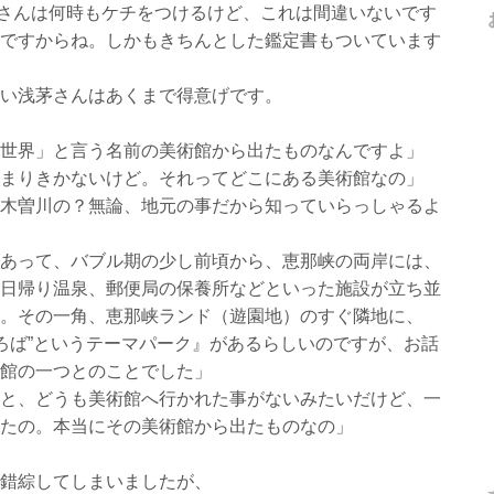
さんは何時もケチをつけるけど、これは間違いないです
ですからね。しかもきちんとした鑑定書もついています
い浅茅さんはあくまで得意げです。
世界」と言う名前の美術館から出たものなんですよ」
まりきかないけど。それってどこにある美術館なの」
木曽川の？無論、地元の事だから知っていらっしゃるよ
あって、バブル期の少し前頃から、恵那峡の両岸には、
日帰り温泉、郵便局の保養所などといった施設が立ち並
。その一角、恵那峡ランド（遊園地）のすぐ隣地に、
ほろば”というテーマパーク』があるらしいのですが、お話
館の一つとのことでした」
と、どうも美術館へ行かれた事がないみたいだけど、一
たの。本当にその美術館から出たものなの」
錯綜してしまいましたが、