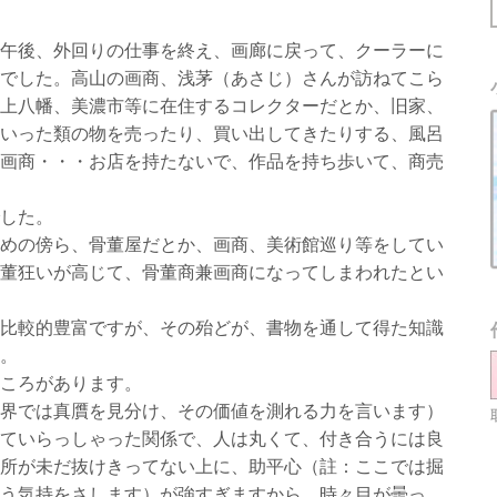
午後、外回りの仕事を終え、画廊に戻って、クーラーに
でした。高山の画商、浅茅（あさじ）さんが訪ねてこら
上八幡、美濃市等に在住するコレクターだとか、旧家、
いった類の物を売ったり、買い出してきたりする、風呂
画商・・・お店を持たないで、作品を持ち歩いて、商売
した。
めの傍ら、骨董屋だとか、画商、美術館巡り等をしてい
董狂いが高じて、骨董商兼画商になってしまわれたとい
比較的豊富ですが、その殆どが、書物を通して得た知識
。
ころがあります。
界では真贋を見分け、その価値を測れる力を言います）
ていらっしゃった関係で、人は丸くて、付き合うには良
所が未だ抜けきってない上に、助平心（註：ここでは掘
う気持をさします）が強すぎますから、時々目が曇っ