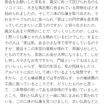
面会をお願いした非礼を、義父に向って詫びられるのも
ソコソコに、大きな風呂敷に包まれている荷物をほどき
始められましたの。そして二体の仏像を取り出され、そ
れをテーブルの上に並べられ『実はこの円空佛を是非買
っていただきたいと思うのですが』と切り出されたの。
義父もあまり突然のことで、びっくりしたのか、しばら
く黙って仏像とその人を眺めているだけでした。すると
その人は『実は私、ある小さな寺で寺守をしているので
すが、最近そこの本堂の屋根が壊れて、雨漏りがしだし
たものですから、至急にお金が入用になりまして。しか
し何しろ小さなお寺ですから、門徒といってもほとんど
どいらっしゃらず、毎日の生活も、私が托鉢をしたり、
アルバイトに出たりして凌いでいるような状態です。で
すから、とても修繕費までは手が回らず、その修繕費の
工面に困っているところです。どうしたものかと思っ
て、ご本尊様の祀ってある須弥壇の下を覗いていました
ところ、壊れた仏具などと一緒に埃にまみれて置かれて
いる、この二体の仏像を見つけました。古い仏具などと