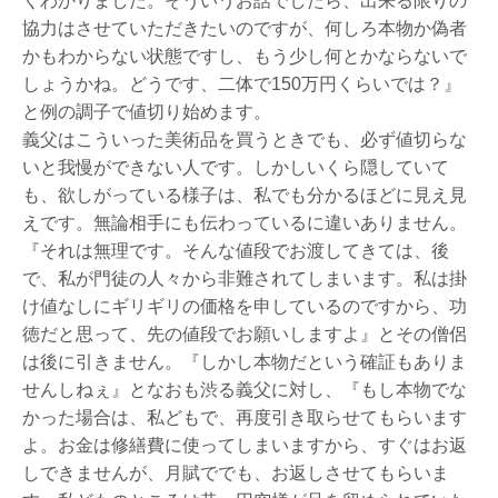
くわかりました。そういうお話でしたら、出来る限りの
協力はさせていただきたいのですが、何しろ本物か偽者
かもわからない状態ですし、もう少し何とかならないで
しょうかね。どうです、二体で150万円くらいでは？』
と例の調子で値切り始めます。
義父はこういった美術品を買うときでも、必ず値切らな
いと我慢ができない人です。しかしいくら隠していて
も、欲しがっている様子は、私でも分かるほどに見え見
えです。無論相手にも伝わっているに違いありません。
『それは無理です。そんな値段でお渡してきては、後
で、私が門徒の人々から非難されてしまいます。私は掛
け値なしにギリギリの価格を申しているのですから、功
徳だと思って、先の値段でお願いしますよ』とその僧侶
は後に引きません。『しかし本物だという確証もありま
せんしねぇ』となおも渋る義父に対し、『もし本物でな
かった場合は、私どもで、再度引き取らせてもらいます
よ。お金は修繕費に使ってしまいますから、すぐはお返
しできませんが、月賦ででも、お返しさせてもらいま