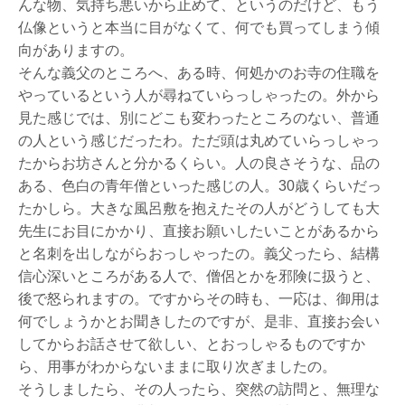
んな物、気持ち悪いから止めて、というのだけど、もう
仏像というと本当に目がなくて、何でも買ってしまう傾
向がありますの。
そんな義父のところへ、ある時、何処かのお寺の住職を
やっているという人が尋ねていらっしゃったの。外から
見た感じでは、別にどこも変わったところのない、普通
の人という感じだったわ。ただ頭は丸めていらっしゃっ
たからお坊さんと分かるくらい。人の良さそうな、品の
ある、色白の青年僧といった感じの人。30歳くらいだっ
たかしら。大きな風呂敷を抱えたその人がどうしても大
先生にお目にかかり、直接お願いしたいことがあるから
と名刺を出しながらおっしゃったの。義父ったら、結構
信心深いところがある人で、僧侶とかを邪険に扱うと、
後で怒られますの。ですからその時も、一応は、御用は
何でしょうかとお聞きしたのですが、是非、直接お会い
してからお話させて欲しい、とおっしゃるものですか
ら、用事がわからないままに取り次ぎましたの。
そうしましたら、その人ったら、突然の訪問と、無理な