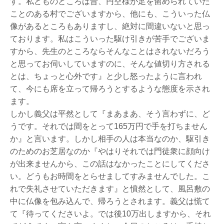
す。私どものところは昔、円空様が足を留められていた
ことのある村でございますから、他にも、こういった仏
像があるところもありますし、絶対に間違いないと思っ
ております。私はこういった駆け引きが苦手でございま
すから、先生のところならそんなことはされないだろう
と思ってお伺いしていますのに、そんな値切り方される
とは、ちょっと心外です』と少し怒ったように言われ
て、今にも席を立って帰ろうとするような態度を示され
ます。
しかし義父は平然として『まあまあ、そう言わずに、ど
うです。それでは間をとって165万円で手を打ちません
か』と言います。しかし相手の人は本当なのか、駆引き
のためのお芝居なのか『やはりそれでは門徒衆に顔向け
が出来ませんから、この話はなかったことにしてくださ
い。どうもお時間をとらせましてすみませんでした。こ
れで失礼させていただきます』と憤然として、風呂敷の
中に仏像を包み込んで、帰ろうとされます。義父は慌て
て『待ってくださいよ。では後10万出しますから、それ