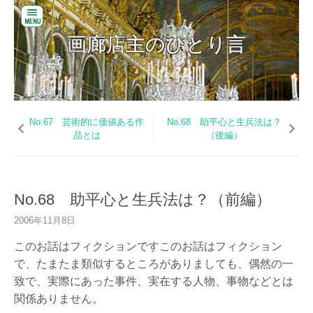
閉
画廊店主のひとり言
じ
る
画廊店主のひとり言
コ
バ
ン
ッ
テ
ク
ン
No.67 芸術的に価値ある作
No.68 助平心と生兵法は？
ナ
ツ
品とは
（後編）
ン
へ
バ
ス
ー
キ
ッ
お
プ
No.68 助平心と生兵法は？（前編）
い
だ
2006年11月8日
美
術
このお話はフィクションですこのお話はフィクション
の
で、たまたま類似するところがありましても、偶然の一
W
致で、実際にあった事件、実在する人物、事物などとは
E
B
関係ありません。
サ