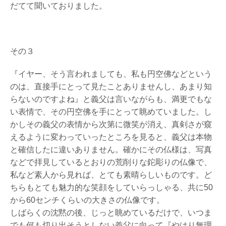
だてて聞いておりました。
その３
『イヤー、そう言われましても、私も円空佛などという
のは、直接手にとって見たことありませんし、あまり知
らないのですよね』と義父は言いながらも、満更でもな
い表情で、その円空佛を手にとって眺めていました。し
かしその義父の表情から次第に微笑が消え、真剣さが窺
えるように変わっていったところを見ると、義父は本物
と確信したに違いありません。確かにその仏様は、写真
などで拝見しているとおりの荒削りな鉈彫りの仏像で、
私など素人から見れば、とても素晴らしいものです。ど
ちらもとても魅力的な笑顔をしていらっしゃる、共に50
から60センチくらいの大きさの仏像です。
しばらくの沈黙の後、じっと眺めているだけで、いつま
でも何も切り出そうとしない義父に向って『やはり無理