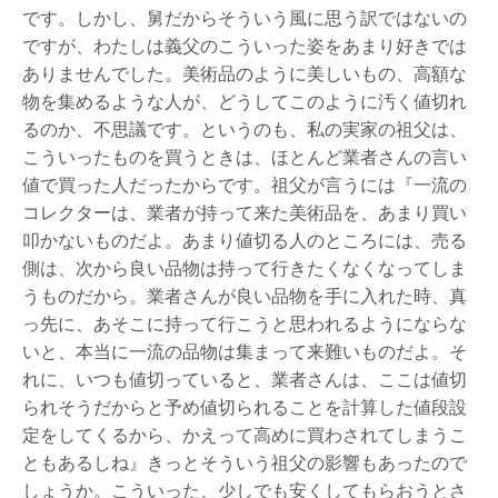
です。しかし、舅だからそういう風に思う訳ではないの
ですが、わたしは義父のこういった姿をあまり好きでは
ありませんでした。美術品のように美しいもの、高額な
物を集めるような人が、どうしてこのように汚く値切れ
るのか、不思議です。というのも、私の実家の祖父は、
こういったものを買うときは、ほとんど業者さんの言い
値で買った人だったからです。祖父が言うには『一流の
コレクターは、業者が持って来た美術品を、あまり買い
叩かないものだよ。あまり値切る人のところには、売る
側は、次から良い品物は持って行きたくなくなってしま
うものだから。業者さんが良い品物を手に入れた時、真
っ先に、あそこに持って行こうと思われるようにならな
いと、本当に一流の品物は集まって来難いものだよ。そ
れに、いつも値切っていると、業者さんは、ここは値切
られそうだからと予め値切られることを計算した値段設
定をしてくるから、かえって高めに買わされてしまうこ
ともあるしね』きっとそういう祖父の影響もあったので
しょうか。こういった、少しでも安くしてもらおうとさ