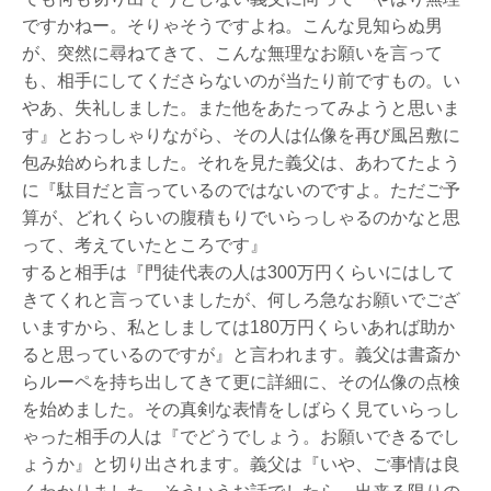
ですかねー。そりゃそうですよね。こんな見知らぬ男
が、突然に尋ねてきて、こんな無理なお願いを言って
も、相手にしてくださらないのが当たり前ですもの。い
やあ、失礼しました。また他をあたってみようと思いま
す』とおっしゃりながら、その人は仏像を再び風呂敷に
包み始められました。それを見た義父は、あわてたよう
に『駄目だと言っているのではないのですよ。ただご予
算が、どれくらいの腹積もりでいらっしゃるのかなと思
って、考えていたところです』
すると相手は『門徒代表の人は300万円くらいにはして
きてくれと言っていましたが、何しろ急なお願いでござ
いますから、私としましては180万円くらいあれば助か
ると思っているのですが』と言われます。義父は書斎か
らルーペを持ち出してきて更に詳細に、その仏像の点検
を始めました。その真剣な表情をしばらく見ていらっし
ゃった相手の人は『でどうでしょう。お願いできるでし
ょうか』と切り出されます。義父は『いや、ご事情は良