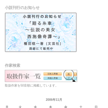
小説刊行のお知らせ
作家検索
取扱作家を50音順に掲載しています。
2006年11月
月
火
水
木
金
土
日