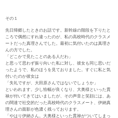
イ
ト
へ
その１
絵
画
先日帰郷したときのお話です。新幹線の階段を下りたと
買
ころで偶然にすれ違ったのが、私の高校時代のクラスメ
取
ートだった真理さんでした。最初に気付いたのは真理さ
査
定
んの方でした。
申
「どこかで見たことのある人だわ」
し
と思って思わず振り向いた私に対し、彼女も同じ思いだ
込
み
ったようで、私のほうを見ておりました。すぐに私と気
は
付いたのか彼女は
こ
「失礼ですが、大田原さんではないでしょうか」
ち
ら
といわれます。少し恰幅が良くなり、大奥様といった貫
禄が付いてきてはいましたが、その声音と笑顔には、あ
の闊達で社交的だった高校時代のクラスメート、伊納真
理さんの面影が色濃く残っております。
「やはり伊納さん。大奥様といった貫禄がついてしまっ