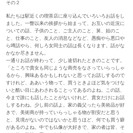
その２
私たちは駅近くの喫茶店に座り込んでいろいろお話をし
ました。一瞥以来の挨拶から始まって、お互いの近況に
ついての話、子供のこと、ご主人のこと、舅、姑のこ
と、仕事のこと、友人の消息などなど、愚痴やら悪口や
ら噂話やら、何しろ女同士の話は長くなります。話がな
かなか尽きません。
一通りお話が終わって、少し途切れたときのことです。
「ところで貴女も同じような商売をなさっていらっしゃ
るから、興味あるかもしれないと思ってお話しするので
すけれど、ああいう物って、買うときよほど気をつけな
いと酷い目にあわされることってあるのよね。この話、
今まで誰にも話したことがないけれど、貴女だけにお話
しするわね。少し前の話よ。家の義父ったら美術品が好
きで、美術商が持っていらっしゃる物が割安だと思う
と、見境がないのではないかと思うほど、何でも買う癖
があるのよね。中でも仏像が大好きで、家の者は皆、そ