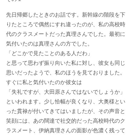
イ
ト
先日帰郷したときのお話です。新幹線の階段を下
へ
りたところで偶然にすれ違ったのが、私の高校時
絵
画
代のクラスメートだった真理さんでした。最初に
買
気付いたのは真理さんの方でした。
取
査
「どこかで見たことのある人だわ」
定
申
と思って思わず振り向いた私に対し、彼女も同じ
し
思いだったようで、私のほうを見ておりました。
込
み
すぐに私と気付いたのか彼女は
は
こ
「失礼ですが、大田原さんではないでしょうか」
ち
といわれます。少し恰幅が良くなり、大奥様とい
ら
った貫禄が付いてきてはいましたが、その声音と
笑顔には、あの闊達で社交的だった高校時代のク
ラスメート、伊納真理さんの面影が色濃く残って