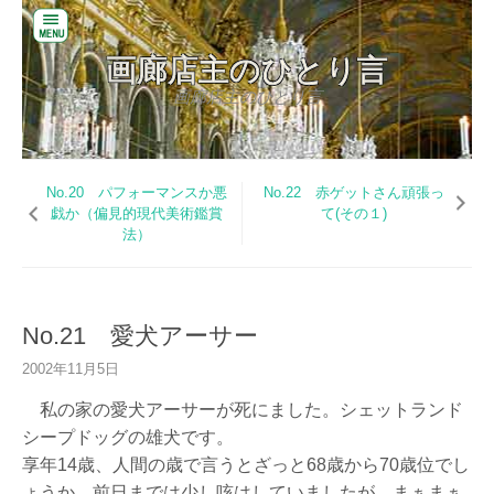
閉
画廊店主のひとり言
じ
る
画廊店主のひとり言
コ
バ
ン
ッ
テ
ク
ン
No.20 パフォーマンスか悪
No.22 赤ゲットさん頑張っ
ナ
ツ
戯か（偏見的現代美術鑑賞
て(その１)
ン
へ
法）
バ
ス
ー
キ
ッ
お
プ
い
No.21 愛犬アーサー
だ
美
2002年11月5日
術
の
私の家の愛犬アーサーが死にました。シェットランド
W
シープドッグの雄犬です。
E
享年14歳、人間の歳で言うとざっと68歳から70歳位でし
B
サ
ょうか。前日までは少し咳はしていましたが、まぁまぁ