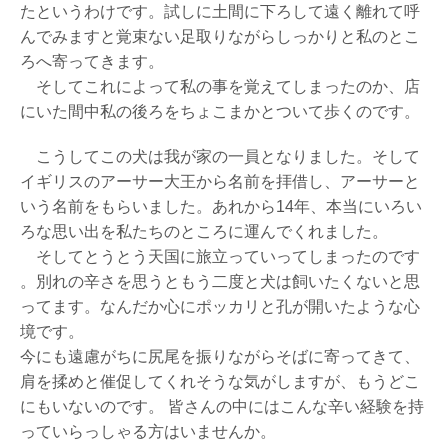
たというわけです。試しに土間に下ろして遠く離れて呼
んでみますと覚束ない足取りながらしっかりと私のとこ
ろへ寄ってきます。
そしてこれによって私の事を覚えてしまったのか、店
にいた間中私の後ろをちょこまかとついて歩くのです。
こうしてこの犬は我が家の一員となりました。そして
イギリスのアーサー大王から名前を拝借し、アーサーと
いう名前をもらいました。あれから14年、本当にいろい
ろな思い出を私たちのところに運んでくれました。
そしてとうとう天国に旅立っていってしまったのです
。別れの辛さを思うともう二度と犬は飼いたくないと思
ってます。なんだか心にポッカリと孔が開いたような心
境です。
今にも遠慮がちに尻尾を振りながらそばに寄ってきて、
肩を揉めと催促してくれそうな気がしますが、もうどこ
にもいないのです。 皆さんの中にはこんな辛い経験を持
っていらっしゃる方はいませんか。