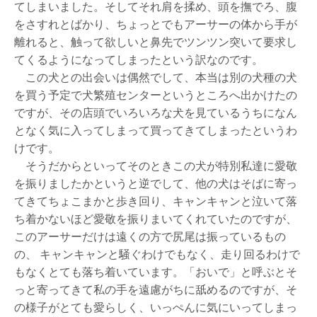
てしまいました。そしてそれ肩を揉め、頭を撫でろ、腹
をさすれとばかり、ちょっとでもアーサーの体から手が
離れると、触って欲しいと鼻先でツンツン突いて要求し
てくるようになってしまったという訳なのです。
この犬との出会いは偶然でして、本当は別の犬種の犬
を買う予定で犬繁殖センターというところへ出かけたの
ですが、その店頭でいろいろな犬を見ているうちになん
となく気に入ってしまって買ってきてしまったというわ
けです。
そうだからといってそのときこの犬が特別私達に愛敬
を振りましたかというと逆でして、他の犬はそばに寄っ
てきてちょこまかと歩き回り、キャンキャンと泣いて落
ち着かないほど愛敬を振りまいてくれていたのですが、
このアーサーだけは遠くの方で尻尾は振っているもの
の、 キャンキャンと騒ぐわけでもなく、走り回るわけで
もなくとても落ち着いています。「おいで」と呼ぶとそ
っと寄ってきて私の手を遠慮がちに舐めるのですが、そ
の様子がとても愛らしく、いっぺんに気にいってしまっ