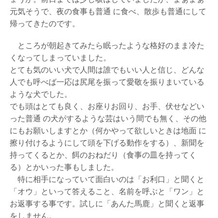
イ
元気そうで、夜の食事も普通 に食べ、散歩も普通にして
ト
帰ってきたのです。
へ
絵
ところが朝起きてみたら眠ったような格好のまま冷た
画
くなってしまっていました。
買
とても気のいい犬で人間は誰でもいい人と信じ、どんな
取
査
人でも呼べば一応は尻尾を振って愛敬を振りまいている
定
ような犬でした。
申
でも頭はとても良く、お座りお回り、お手、伏せなどい
し
込
った普通 の犬がするような芸はいう間でも無く、その他
み
にもお願いしますとか（何かやって欲しいときは地面 に
は
擦り付けるようにして頭を下げる動作をする）、新聞を
こ
持ってくるとか、餌のおねだり（食事の皿を持ってく
ち
ら
る）とかいった事もしました。
特に相手になっていて面白いのは「お利口」と聞くと
「オウ」といって答えること、名前を呼ぶと「ワン」と
お返事する事です。試しに「あんた馬鹿」と聞くと返事
をしません。