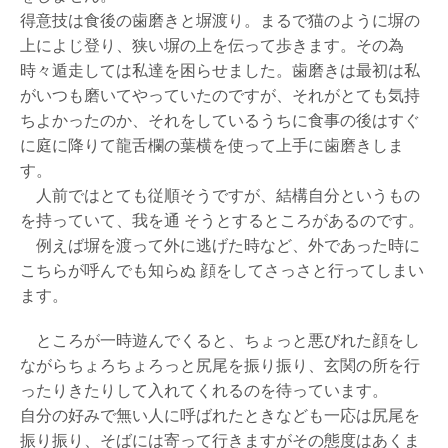
得意技は食後の歯磨きと塀渡り。まるで猫のように塀の
上によじ登り、狭い塀の上を伝って歩きます。その為
時々遁走しては私達を困らせました。歯磨きは最初は私
がいつも磨いてやっていたのですが、それがとても気持
ちよかったのか、それをしているうちに食事の後はすぐ
に庭に降りて龍舌欄の葉横を使って上手に歯磨きしま
す。
人前ではとても従順そうですが、結構自分というもの
を持っていて、我を通 そうとするところがあるのです。
例えば塀を渡って外に逃げた時など、外であった時に
こちらが呼んでも知らぬ 顔をしてさっさと行ってしまい
ます。
ところが一時遊んでくると、ちょっと悪びれた顔をし
ながらちょろちょろっと尻尾を振り振り、玄関の所を行
ったりきたりして入れてくれるのを待っています。
自分の好みで無い人に呼ばれたときなども一応は尻尾を
振り振り、そばには寄って行きますがその態度はあくま