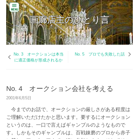
閉
画廊店主のひとり言
じ
る
画廊店主のひとり言
コ
バ
ン
ッ
テ
ク
ン
No. 3 オークションは本当
No. 5 プロでも失敗した話
ナ
ツ
に適正価格が形成されるか
ン
へ
バ
ス
ー
キ
ッ
お
プ
No. 4 オークション会社を考える
い
だ
2001年6月5日
美
術
今までのお話で、オークションの厳しさがある程度は
の
ご理解いただけたかと思います。要するにオークション
W
というのは、一口で言えばギャンブルのようなもので
E
B
す。しかもそのギャンブルは、百戦錬磨のプロから赤子
サ