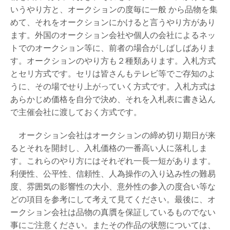
いうやり方と、オークションの度毎に一般 から品物を集
めて、それをオークションにかけると言うやり方があり
ます。外国のオークション会社や個人の会社によるネッ
トでのオークション等に、前者の場合がしばしばありま
す。オークションのやり方も２種類あります。入札方式
とセリ方式です。セリは皆さんもテレビ等でご存知のよ
うに、その場でせり上がっていく方式です。入札方式は
あらかじめ価格を自分で決め、それを入札表に書き込ん
で主催会社に渡しておく方式です。
オークション会社はオークションの締め切り期日が来
るとそれを開封し、入札価格の一番高い人に落札しま
す。これらのやり方にはそれぞれ一長一短があります。
利便性、公平性、信頼性、人為操作の入り込み性の難易
度、雰囲気の影響性の大小、意外性の参入の度合い等な
どの項目を参考にして考えて見てください。最後に、オ
ークション会社は品物の真贋を保証しているものでない
事にご注意ください。またその作品の状態については、