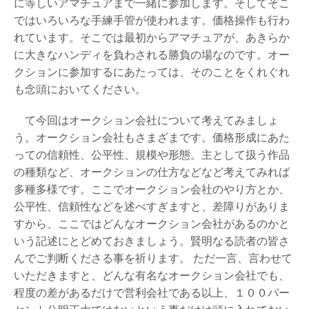
に等しいアマチュアまで一緒に参加します。そしてそこ
イ
ではいろいろな手練手管が使われます。価格操作も行わ
ト
へ
れています。そこでは最初からアマチュアが、あきらか
に大きなハンディを負わされる勝負の場なのです。オー
絵
クションに参加するにあたっては、そのことをくれぐれ
画
買
も念頭においてください。
取
査
て今回はオークション会社について考えてみましょ
定
う。オークション会社もさまざまです。価格形成にあた
申
し
っての信頼性、公平性、規模や形態。主として扱う作品
込
の種類など、オークションの仕方などなど考えてみれば
み
多種多様です。ここでオークション会社のやり方とか、
は
公平性、信頼性などを述べすぎますと、差障りがありま
こ
ち
すから、ここではどんなオークション会社があるのかと
ら
いう記述にとどめておきましょう。賢明なる読者の皆さ
んでご判断くださる事を祈ります。 ただ一言、言わせて
いただきますと、どんな有名なオークション会社でも、
程度の差があるだけで営利会社である以上、１００パー