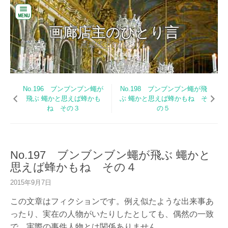
閉
画廊店主のひとり言
じ
る
画廊店主のひとり言
コ
バ
ン
ッ
テ
ク
ン
No.196 ブンブンブン蠅が
No.198 ブンブンブン蠅が飛
ナ
ツ
飛ぶ 蠅かと思えば蜂かも
ぶ 蠅かと思えば蜂かもね そ
ン
へ
ね その３
の５
バ
ス
ー
キ
ッ
お
プ
い
No.197 ブンブンブン蠅が飛ぶ 蠅かと
だ
思えば蜂かもね その４
美
術
2015年9月7日
の
W
この文章はフィクションです。例え似たような出来事あ
E
ったり、実在の人物がいたりしたとしても、偶然の一致
B
サ
で、実際の事件人物とは関係ありません