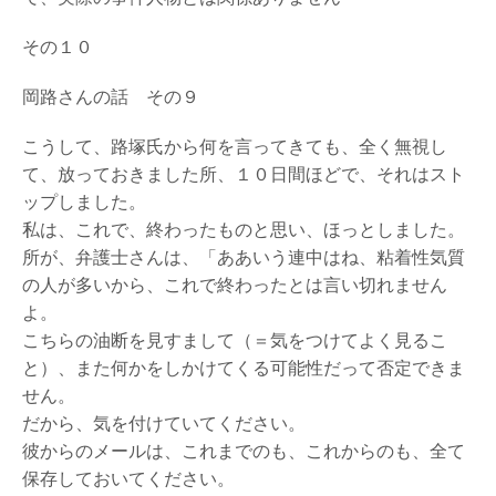
イ
ト
その１０
へ
岡路さんの話 その９
絵
画
買
こうして、路塚氏から何を言ってきても、全く無視し
取
て、放っておきました所、１０日間ほどで、それはスト
査
ップしました。
定
申
私は、これで、終わったものと思い、ほっとしました。
し
所が、弁護士さんは、「ああいう連中はね、粘着性気質
込
の人が多いから、これで終わったとは言い切れません
み
は
よ。
こ
こちらの油断を見すまして（＝気をつけてよく見るこ
ち
と）、また何かをしかけてくる可能性だって否定できま
ら
せん。
だから、気を付けていてください。
彼からのメールは、これまでのも、これからのも、全て
保存しておいてください。