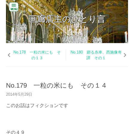
閉
画廊店主のひとり言
じ
る
画廊店主のひとり言
コ
バ
ン
ッ
テ
ク
ン
No.178 一粒の米にも そ
No.180 廻る糸車、西施像奇
ナ
ツ
の１３
譚 その１
ン
へ
バ
ス
ー
キ
ッ
お
プ
No.179 一粒の米にも その１４
い
だ
2014年5月29日
美
術
このお話はフィクションです
の
W
E
B
その４９
サ