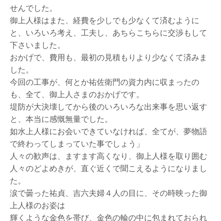
せんでした。
御上人様はまた、経費を少しでも少なくて済むように
と、いろいろ考え、工夫し、あちらこちらに交渉もして
下さいました。
おかげで、費用も、最初の見積もりより少なくて済みま
した。
今回の工事が、何とか祐佐衛門の資力内に収まったの
も、全て、御上人さまのおかげです。
堤防が大決壊してから後のいろいろな出来事を思い返す
と、本当に感慨無量でした。
如水上人様にお会いできていなければ、全てが、夢物語
で終わってしまっていた事でしょう」
人々の歓声は、ますます高くなり、御上人様を取り囲む
人々のどよめきが、直ぐ近くで聞こえるようになりまし
た。
涙で曇った祐貞、吉六夫婦４人の目に、その時映った御
上人様のお姿は
輝くような金色を帯び、金色の輪の中に包まれておられ