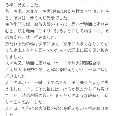
る様に見えました。
昔、お米、お兼が、お大師様のお姿を拝ませて頂いた時
と、それは、全く同じ光景でした。
祐佐衛門夫婦、お兼夫婦の４人は、思わず地面に座り込
むと、額を地面にこすりつけるようにして頭を下げ、そ
のお姿を、伏し拝みました。
放たれる光の輪は次第に強く、次第に大きくなり、やが
て如水上人をとり囲んでいた人々の頭上に広く覆い被さ
りました。
人々も又、地面に座り込むと、「南無大師遍照金剛」
「南無大師遍照金剛」と称名を唱えながら、一斉に伏し
拝みました
人々の耳から、一瞬、全ての音が、消え失せたように思
えました。そしてその後には、はるか彼方から打ち寄せ
ていた、時の潮騒の音が止まったかのような静寂が、辺
り一面を包みました。
人々は、無心にお大師様の称名を唱えながら拝み続けま
した。