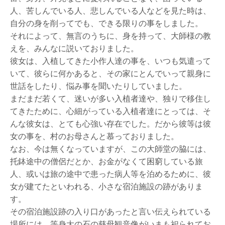
人、苦しんでいる人、悲しんでいる人などを見た時は、
自分の身を削ってでも、できる限りの事をしました。
それによって、無言のうちに、身を持って、大師様の教
えを、みんなに説いておりました。
彼女は、入植してきた小作人達の事を、いつも気遣って
いて、彼らに何かあると、その家にとんでいって親身に
世話をしたり、悩み事を聞いたりしていました。
まだまだ若くて、迷いが多い入植者達や、独りで移住し
てきたために、心細がっている入植者達にとっては、そ
んな彼女は、とても心強い存在でした。だから彼等は彼
女の事を、村のお母さんと慕っておりました。
なお、今は無くなっていますが、この大師堂の脇には、
托鉢途中の僧侶だとか、お金がなくて困窮している旅
人、或いは旅の途中で患った病人等を泊めるために、彼
女が建てたといわれる、小さな宿泊施設の跡がありま
す。
その宿泊施設跡の入り口があったと言い伝えられている
場所には、等身大の石の慈母観音像がいまも祀られてお