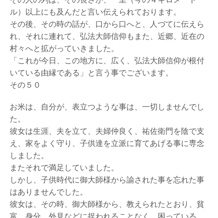
ル）以上にも及んだと言い伝えられております。
その後、その時の話が、口から口へと、人づてに伝えら
れ、それに連れて、弘法大師信仰もまた、近郷、近在の
村々へと拡がっていきました。
「これが今日、この地方に、広く、弘法大師信仰が根付
いている由縁である」と言う事でございます。
その５０
お米は、自分が、表立つような事は、一切しませんでし
た。
彼女は生涯、夫を立て、夫婦仲良く、祐佐衛門を陰で支
え、家をよく守り、子供達を立派に育てあげる事に専念
しました。
またそれで満足していました。
しかし、子供時代に御大師様から諭された事を忘れた事
はありませんでした。
彼女は、その時、御大師様から、教えられたとおり、貧
富、身分、外見などに捉われることなく、困っている