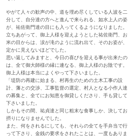
イ
ト
やがて人々の歓声の中、道を埋め尽くしている人波を二
へ
分して、自分達の方へと進んで来られる、如水上人の姿
が、祐佐衛門達の目にも入ってくるようになりました。
絵
画
立ちあがって、御上人様を迎えようとした祐佐衛門、お
買
米の目からは、涙が滝のように流れ出て、そのお姿が、
取
定かに見えないほどでした。
査
定
思い返してみますと、今日の喜びを迎える事が出来たの
申
は、全て御大師様の縁に連なる、御上人様のお陰です。
し
御上人様は本当によくやって下さいました。
込
み
「堤防の再建に始まる、村再生のための土木工事の設
は
計、藩との交渉、工事監督の選定、村人となる小作人達
こ
の募集と、全てにお知恵を御貸しくださり、手も貸して
ち
ら
下さいました。
しかもその間、祐貞達と同じ粗末な食事しか、決してお
摂りになりませんでした。
また、何をされるにしても、それらの全てを手弁当で行
って下さり、金銭の要求をされたことは、一度もありま