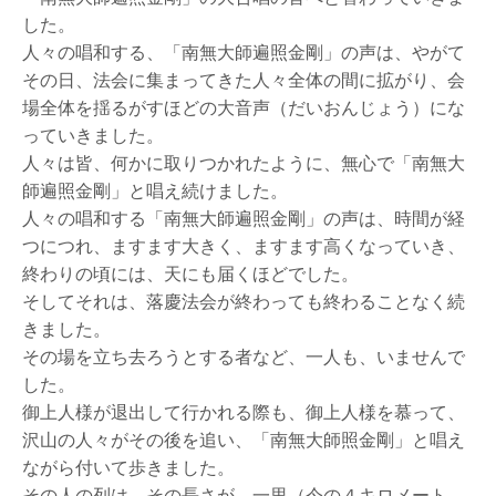
した。
人々の唱和する、「南無大師遍照金剛」の声は、やがて
その日、法会に集まってきた人々全体の間に拡がり、会
場全体を揺るがすほどの大音声（だいおんじょう）にな
っていきました。
人々は皆、何かに取りつかれたように、無心で「南無大
師遍照金剛」と唱え続けました。
人々の唱和する「南無大師遍照金剛」の声は、時間が経
つにつれ、ますます大きく、ますます高くなっていき、
終わりの頃には、天にも届くほどでした。
そしてそれは、落慶法会が終わっても終わることなく続
きました。
その場を立ち去ろうとする者など、一人も、いませんで
した。
御上人様が退出して行かれる際も、御上人様を慕って、
沢山の人々がその後を追い、「南無大師照金剛」と唱え
ながら付いて歩きました。
その人の列は、その長さが、一里（今の４キロメート