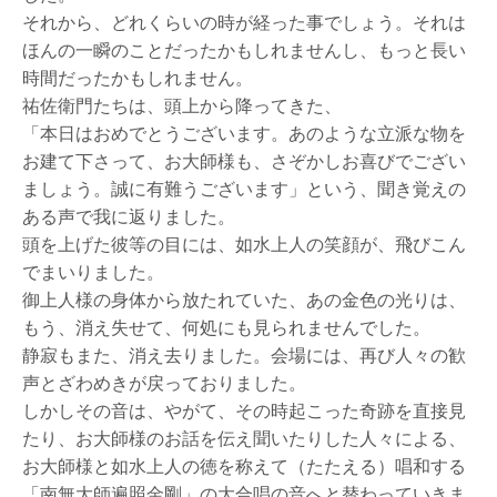
それから、どれくらいの時が経った事でしょう。それは
ほんの一瞬のことだったかもしれませんし、もっと長い
時間だったかもしれません。
祐佐衛門たちは、頭上から降ってきた、
「本日はおめでとうございます。あのような立派な物を
お建て下さって、お大師様も、さぞかしお喜びでござい
ましょう。誠に有難うございます」という、聞き覚えの
ある声で我に返りました。
頭を上げた彼等の目には、如水上人の笑顔が、飛びこん
でまいりました。
御上人様の身体から放たれていた、あの金色の光りは、
もう、消え失せて、何処にも見られませんでした。
静寂もまた、消え去りました。会場には、再び人々の歓
声とざわめきが戻っておりました。
しかしその音は、やがて、その時起こった奇跡を直接見
たり、お大師様のお話を伝え聞いたりした人々による、
お大師様と如水上人の徳を称えて（たたえる）唱和する
「南無大師遍照金剛」の大合唱の音へと替わっていきま